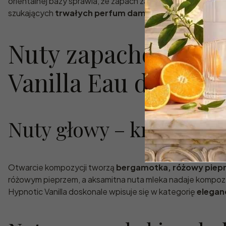
orientalnej bazy sprawia, że zapach zachwyca od pierwszy
szukających
trwałych perfum damskich o luksusowym
Nuty zapachowe Ara
Vanilla Eau de Parf
Nuty głowy – kremowa ś
Otwarcie kompozycji tworzą
bergamotka, różowy piepr
różowym pieprzem, a aksamitna nuta mleka nadaje kompozy
Hypnotic Vanilla doskonale wpisuje się w kategorię
elegan