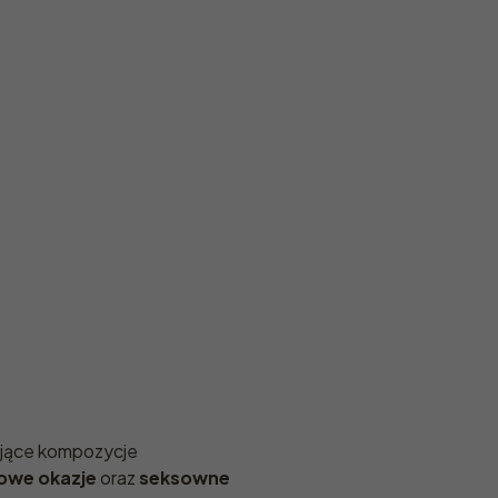
lające kompozycje
owe okazje
oraz
seksowne