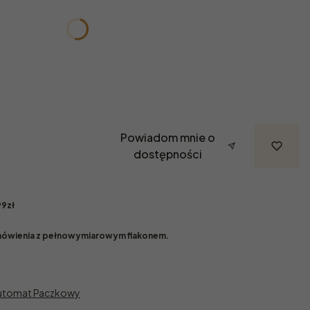
żnić się ceną
Powiadom mnie o
dostępności
9zł
ówienia z pełnowymiarowym flakonem.
Automat Paczkowy