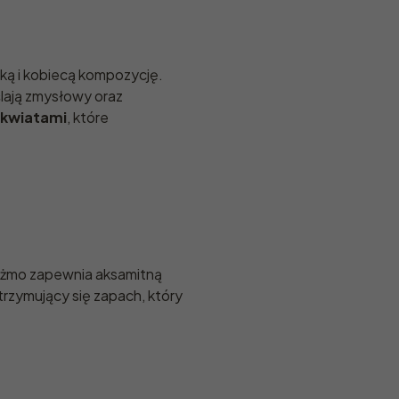
ką i kobiecą kompozycję.
ślają zmysłowy oraz
 kwiatami
, które
piżmo zapewnia aksamitną
trzymujący się zapach, który
e