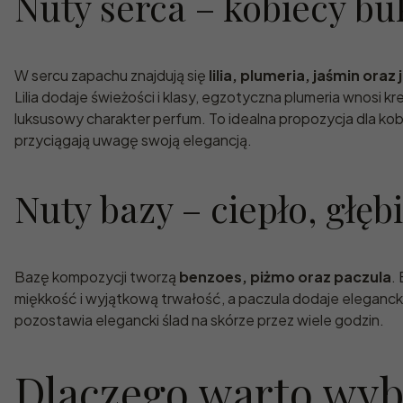
Nuty serca – kobiecy bu
W sercu zapachu znajdują się
lilia, plumeria, jaśmin ora
Lilia dodaje świeżości i klasy, egzotyczna plumeria wnosi 
luksusowy charakter perfum. To idealna propozycja dla ko
przyciągają uwagę swoją elegancją.
Nuty bazy – ciepło, głęb
Bazę kompozycji tworzą
benzoes, piżmo oraz paczula
.
miękkość i wyjątkową trwałość, a paczula dodaje elegancki
pozostawia elegancki ślad na skórze przez wiele godzin.
Dlaczego warto wybr