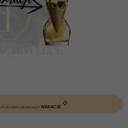
📋
WAKACJE
 zł z kodem rabatowym
: