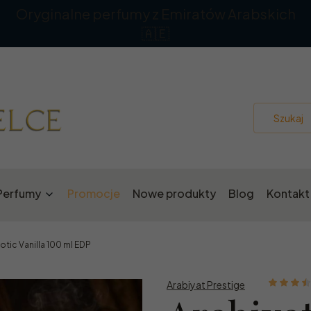
Oryginalne perfumy z Emiratów Arabskich
🇦🇪
Perfumy
Promocje
Nowe produkty
Blog
Kontakt
otic Vanilla 100 ml EDP
Arabiyat Prestige