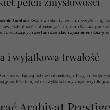
kiet pełen zmysłowości
z jaśmin Sambac
. Kwiatowe akordy tworzą niezwykle eleganc
kremową delikatność, natomiast jaśmin i jaśmin Sambac podkre
biet poszukujących
perfum damskich z jaśminem i białymi
ia i wyjątkowa trwałość
 Benzoes nadaje zapachowi balsamiczną, otulającą słodycz, 
ej głębi. Efektem jest niezwykle kobiecy, zmysłowy i długo u
ać Arabiyat Prestig