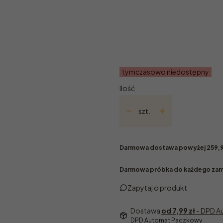
Poszczególne warianty mogą ró
*
Wariant
100ml
10ml
5ml
tymczasowo niedostępny
Ilość
szt.
Darmowa dostawa powyżej 259,9
Darmowa próbka do każdego zam
Zapytaj o produkt
Dostawa
od 7,99 zł
- DPD 
DPD Automat Paczkowy