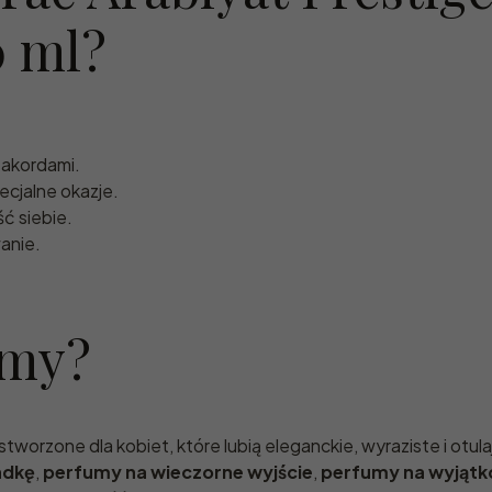
0 ml?
akordami.
ecjalne okazje.
ć siebie.
anie.
umy?
tworzone dla kobiet, które lubią eleganckie, wyraziste i otu
ndkę
,
perfumy na wieczorne wyjście
,
perfumy na wyjątk