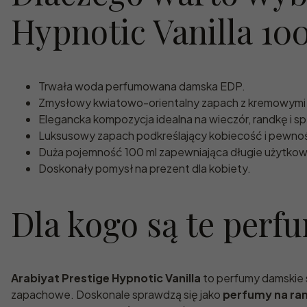
Hypnotic Vanilla 10
Trwała woda perfumowana damska EDP.
Zmysłowy kwiatowo-orientalny zapach z kremowymi 
Elegancka kompozycja idealna na wieczór, randkę i sp
Luksusowy zapach podkreślający kobiecość i pewnoś
Duża pojemność 100 ml zapewniająca długie użytkow
Doskonały pomysł na prezent dla kobiety.
Dla kogo są te perf
Arabiyat Prestige Hypnotic Vanilla
to perfumy damskie s
zapachowe. Doskonale sprawdzą się jako
perfumy na ra