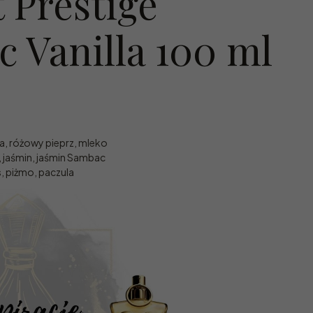
 Prestige
 Vanilla 100 ml
, różowy pieprz, mleko
ia, jaśmin, jaśmin Sambac
, piżmo, paczula