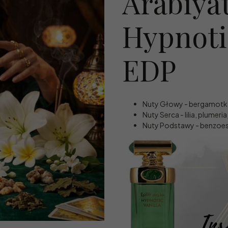
Arabiyat
Hypnotic
EDP
Nuty Głowy - bergamotka
Nuty Serca - lilia, plumer
Nuty Podstawy - benzoes