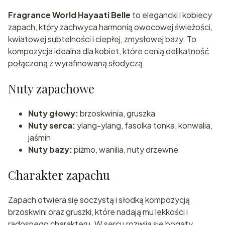
Fragrance World Hayaati Belle
to elegancki i kobiecy
zapach, który zachwyca harmonią owocowej świeżości,
kwiatowej subtelności i ciepłej, zmysłowej bazy. To
kompozycja idealna dla kobiet, które cenią delikatność
połączoną z wyrafinowaną słodyczą.
Nuty zapachowe
Nuty głowy:
brzoskwinia, gruszka
Nuty serca:
ylang-ylang, fasolka tonka, konwalia,
jaśmin
Nuty bazy:
piżmo, wanilia, nuty drzewne
Charakter zapachu
Zapach otwiera się soczystą i słodką kompozycją
brzoskwini oraz gruszki, które nadają mu lekkości i
radosnego charakteru. W sercu rozwija się bogaty