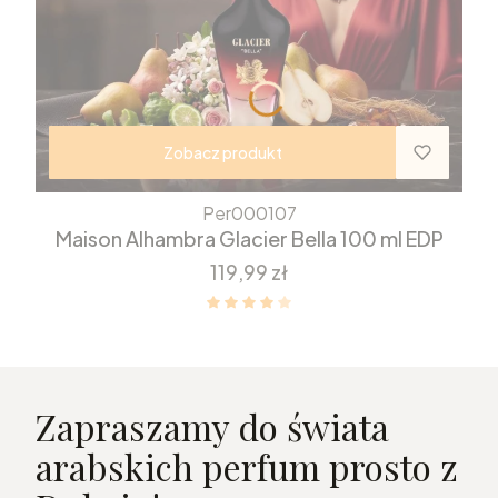
Zobacz produkt
Per000107
Maison Alhambra Glacier Bella 100 ml EDP
Cena
119,99 zł
Zapraszamy do świata
arabskich perfum prosto z