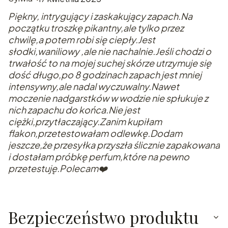
Piękny, intrygujący i zaskakujący zapach.Na
początku troszkę pikantny,ale tylko przez
chwilę,a potem robi się ciepły.Jest
słodki,waniliowy ,ale nie nachalnie.Jeśli chodzi o
trwałość to na mojej suchej skórze utrzymuje się
dość długo,po 8 godzinach zapach jest mniej
intensywny,ale nadal wyczuwalny.Nawet
moczenie nadgarstków w wodzie nie spłukuje z
nich zapachu do końca.Nie jest
ciężki,przytłaczający.Zanim kupiłam
flakon,przetestowałam odlewkę.Dodam
jeszcze,że przesyłka przyszła ślicznie zapakowana
i dostałam próbkę perfum,które na pewno
przetestuję.Polecam❤️
Bezpieczeństwo produktu