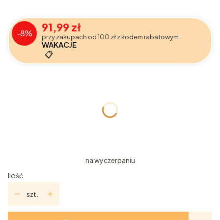
91,99 zł
-8%
przy zakupach od 100 zł z kodem rabatowym
WAKACJE
📋
Wybierz wariant produktu:
Poszczególne warianty mogą różnić się ceną
*
Wariant
100ml
10ml
5ml
na wyczerpaniu
Ilość
szt.