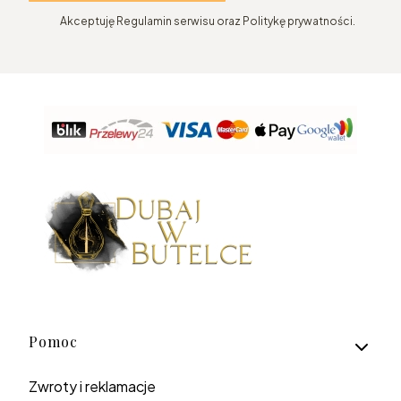
Akceptuję Regulamin serwisu oraz Politykę prywatności.
Linki w stopce
Pomoc
Zwroty i reklamacje