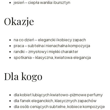
jesień – ciepła wanilia i bursztyn
Okazje
na co dzień – elegancki i kobiecy zapach
praca – subtelna i nienachalna kompozycja
randki – zmysłowy i miękki charakter
spotkania – klasyczna, kwiatowa elegancja
Dla kogo
dla kobiet lubiących kwiatowo-piżmowe perfumy
dla fanek eleganckich, klasycznych zapachów
dla osób ceniących subtelne, kobiece kompozycje