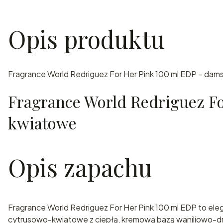
Opis produktu
Fragrance World Redriguez For Her Pink 100 ml EDP – dams
Fragrance World Redriguez F
kwiatowe
Opis zapachu
Fragrance World Redriguez For Her Pink 100 ml EDP to el
cytrusowo-kwiatowe z ciepłą, kremową bazą waniliowo-d