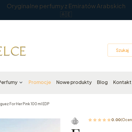
Oryginalne perfumy z Emiratów Arabskich
🇦🇪
Perfumy
Promocje
Nowe produkty
Blog
Kontakt
guez For Her Pink 100 ml EDP
0.00
(Oceny