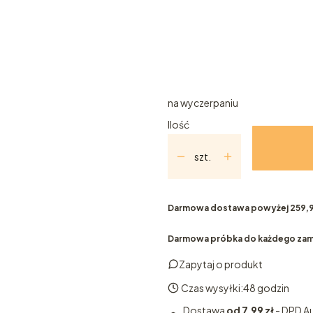
Poszczególne warianty mogą ró
*
Wariant
100ml
10ml
5ml
na wyczerpaniu
Ilość
szt.
Darmowa dostawa powyżej 259,9
Darmowa próbka do każdego zam
Zapytaj o produkt
Czas wysyłki:
48 godzin
Dostawa
od 7,99 zł
- DPD 