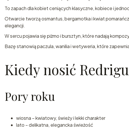
To zapach dla kobiet ceniących klasyczne, kobiece i jedn
Otwarcie tworzą osmantus, bergamotka i kwiat pomarańczy
elegancji.
W sercu pojawia się piżmo i bursztyn, które nadają kompozy
Bazę stanowią paczula, wanilia i wetyweria, które zapewni
Kiedy nosić Redrigu
Pory roku
wiosna – kwiatowy, świeży i lekki charakter
lato – delikatna, elegancka świeżość