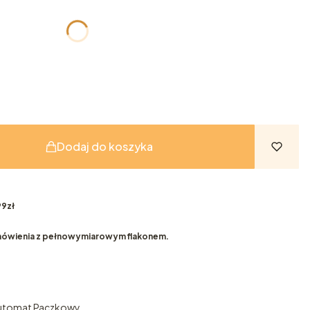
żnić się ceną
Dodaj do koszyka
9zł
ówienia z pełnowymiarowym flakonem.
Automat Paczkowy