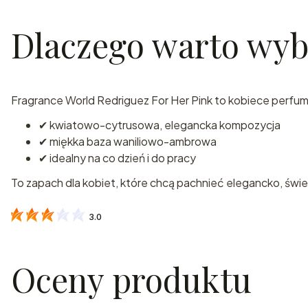
Dlaczego warto wyb
Fragrance World Redriguez For Her Pink to kobiece perfum
✔ kwiatowo-cytrusowa, elegancka kompozycja
✔ miękka baza waniliowo-ambrowa
✔ idealny na co dzień i do pracy
To zapach dla kobiet, które chcą pachnieć elegancko, świe
3.0
Oceny produktu