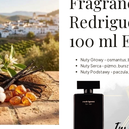
Fragran
Redrigu
100 ml 
Nuty Głowy - osmantus,
Nuty Serca - piżmo, bursz
Nuty Podstawy - paczula, 