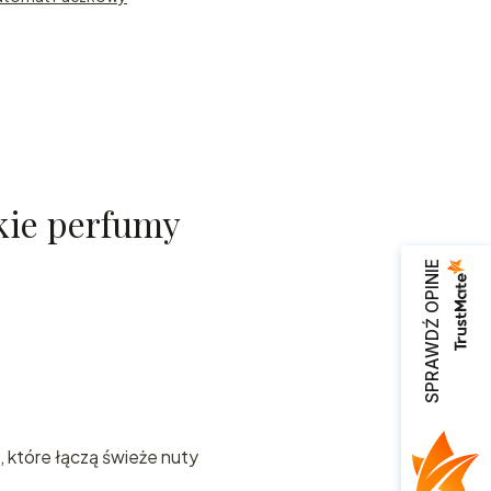
zamy
kie perfumy
ta
SPRAWDŹ OPINIE
ch
z
 które łączą świeże nuty