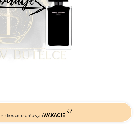
📋
WAKACJE
 zł z kodem rabatowym
: