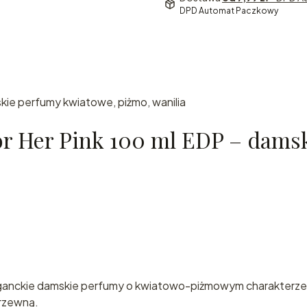
DPD Automat Paczkowy
kie perfumy kwiatowe, piżmo, wanilia
Zapras
or Her Pink 100 ml EDP – dams
do świa
arabski
perfum
prosto 
eganckie damskie perfumy o kwiatowo-piżmowym charakterze,
rzewną.