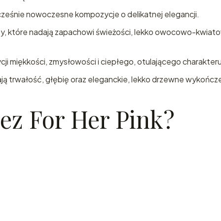
Dubaju!
ocześnie nowoczesne kompozycje o delikatnej elegancji.
, które nadają zapachowi świeżości, lekko owocowo-kwiatow
Zapisz się do newslett
kod rabatowy 12 % na
zakupy!
cji miękkości, zmysłowości i ciepłego, otulającego charakteru
ają trwałość, głębię oraz eleganckie, lekko drzewne wykończ
ez For Her Pink?
Wyślij
Polityka prywat