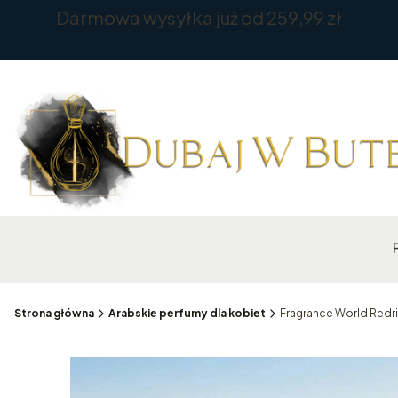
Darmowa wysyłka już od 259,99 zł
Strona główna
Arabskie perfumy dla kobiet
Fragrance World Redri