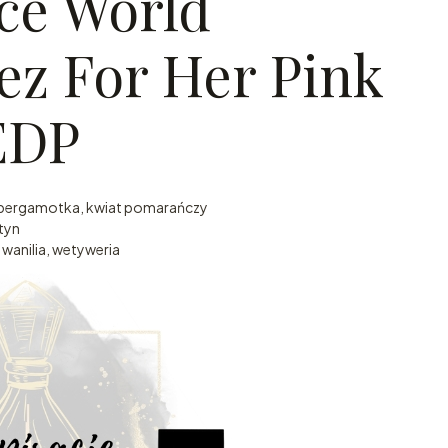
ce World
ez For Her Pink
EDP
 bergamotka, kwiat pomarańczy
tyn
wanilia, wetyweria