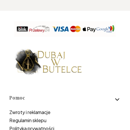
Linki w stopce
Pomoc
Zwroty i reklamacje
Regulamin sklepu
Polityka prywatności