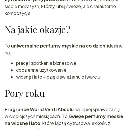
siebie mężczyzn, którzy lubią świeże, ale charakterne
kompozycje.
Na jakie okazje?
To
uniwersalne perfumy męskie na co dzień
, idealne
na:
pracę i spotkania biznesowe
codzienne użytkowanie
wiosnę i lato – dzięki świeżemu otwarciu
Pory roku
Fragrance World Venti Absolu
najlepiej sprawdza się
w cieplejszych miesiącach. To
świeże perfumy męskie
na wiosnę i lato
, które łączą cytrusową lekkość z