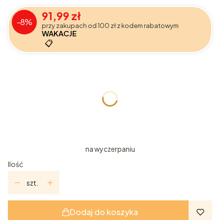
91,99 zł
-8%
przy zakupach od 100 zł z kodem rabatowym
WAKACJE
📋
Wybierz wariant produktu:
Poszczególne warianty mogą różnić się ceną
*
Wariant
100ml
10ml
5ml
na wyczerpaniu
Ilość
szt.
Dodaj do koszyka