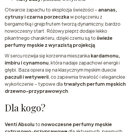
Otwarcie zapachu to eksplozja świeżości –
ananas,
cytrusy i czarna porzeczka
w połączeniu z
bergamotką i grejpfrutem tworzą dynamiczny, bardzo
nowoczesny start. Różowy pieprz dodaje lekko
pikantnego charakteru, dzięki czemu są to
świeże
perfumy męskie z wyrazistą projekcją
.
W sercu rozwija się korzenna mieszanka
kardamonu,
imbiru i cynamonu
, która nadaje zapachowi energii i
głębi. Baza opiera się na klasycznym męskim duecie
paczuli i wetywerii
, co zapewnia trwałość i eleganckie
wykończenie – typowe dla
trwałych perfum męskich
drzewno-przyprawowych
.
Dla kogo?
Venti Absolu
to
nowoczesne perfumy męskie
cytrusowo-przyprawowe
dla aktywnych, pewnych