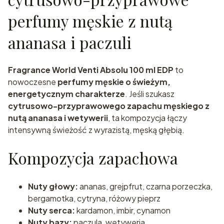
perfumy męskie z nutą
ananasa i paczuli
Fragrance World Venti Absolu 100 ml EDP
to
nowoczesne
perfumy męskie o świeżym,
energetycznym charakterze
. Jeśli szukasz
cytrusowo-przyprawowego zapachu męskiego z
nutą ananasa i wetywerii
, ta kompozycja łączy
intensywną świeżość z wyrazistą, męską głębią.
Kompozycja zapachowa
Nuty głowy:
ananas, grejpfrut, czarna porzeczka,
bergamotka, cytryna, różowy pieprz
Nuty serca:
kardamon, imbir, cynamon
Nuty bazy:
paczula, wetyweria