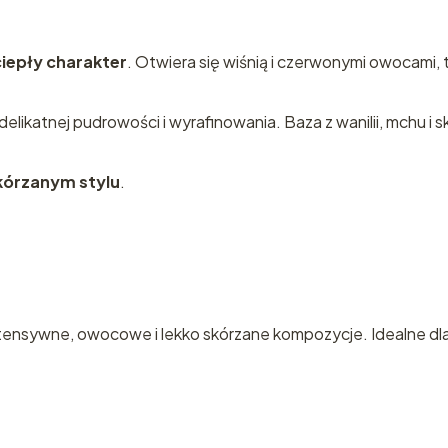
iepły charakter
. Otwiera się wiśnią i czerwonymi owocami,
delikatnej pudrowości i wyrafinowania. Baza z wanilii, mchu i 
Zapras
kórzanym stylu
.
do świa
arabski
intensywne, owocowe i lekko skórzane kompozycje. Idealne dl
perfum
prosto 