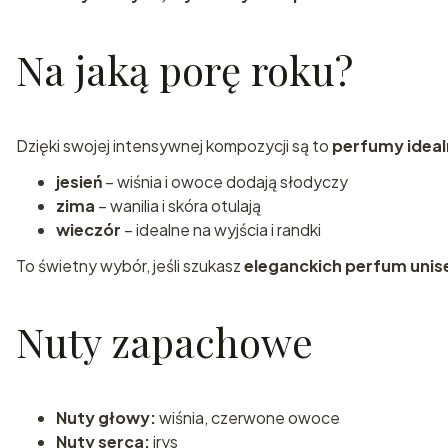
Na jaką porę roku?
Dzięki swojej intensywnej kompozycji są to
perfumy idealn
jesień
– wiśnia i owoce dodają słodyczy
zima
– wanilia i skóra otulają
wieczór
– idealne na wyjścia i randki
To świetny wybór, jeśli szukasz
eleganckich perfum uni
Nuty zapachowe
Nuty głowy:
wiśnia, czerwone owoce
Nuty serca:
irys