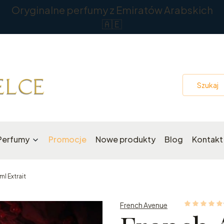
Oryginalne perfumy z Emiratów Arabskich
🇦🇪
Perfumy
Promocje
Nowe produkty
Blog
Kontakt
l Extrait
French Avenue