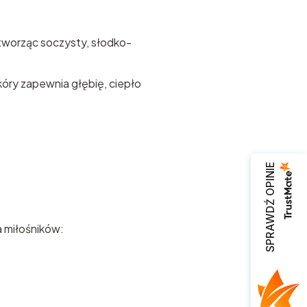
 tworząc soczysty, słodko-
skóry zapewnia głębię, ciepło
zamy
ta
SPRAWDŹ OPINIE
ch
a miłośników:
z