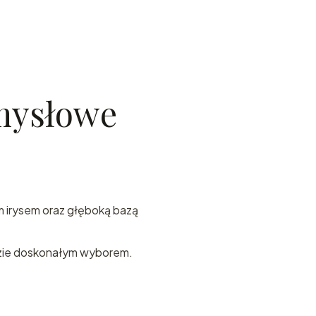
zmysłowe
m irysem oraz głęboką bazą
ie doskonałym wyborem.