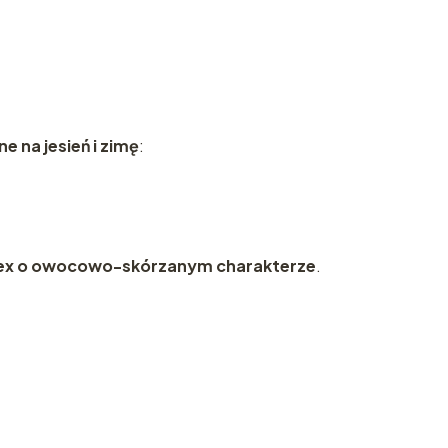
Dubaju!
Zapisz się do newslett
kod rabatowy 12 % na
zakupy!
e na jesień i zimę
:
Wyślij
sex o owocowo-skórzanym charakterze
.
Polityka prywat