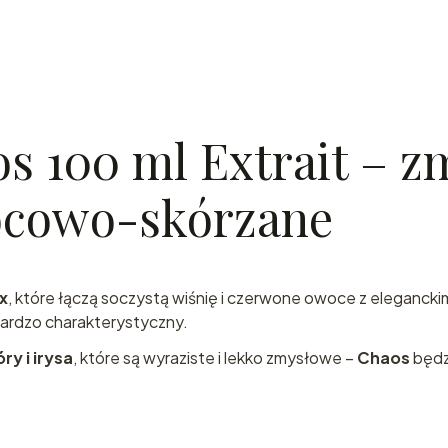
s 100 ml Extrait – 
ocowo-skórzane
x
, które łączą soczystą wiśnię i czerwone owoce z elegancki
 bardzo charakterystyczny.
ry i irysa
, które są wyraziste i lekko zmysłowe –
Chaos
będz