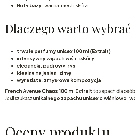
Nuty bazy:
wanilia, mech, skóra
Dlaczego warto wybrać
trwałe perfumy unisex 100 ml (Extrait)
intensywny zapach wiśni i skóry
elegancki, pudrowy irys
idealne na jesień i zimę
wyrazista, zmysłowa kompozycja
French Avenue Chaos 100 ml Extrait
to zapach dla osó
Jeśli szukasz
unikalnego zapachu unisex o wiśniowo-w
Oceny produktu