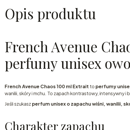
Opis produktu
French Avenue Chao
perfumy unisex ow
French Avenue Chaos 100 ml Extrait
to
perfumy unise
wanilii, skóry i mchu. To zapach kontrastowy, intensywny i
Jeśli szukasz
perfum unisex o zapachu wiśni, wanilii, skó
Charakter zapachu