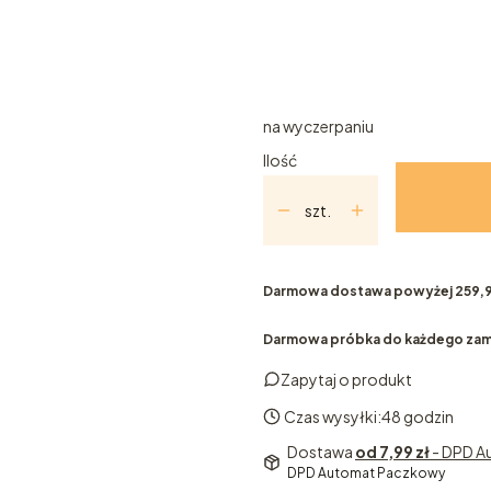
*
Wariant
100ml
10ml
5ml
na wyczerpaniu
Ilość
szt.
Darmowa dostawa powyżej 259,9
Darmowa próbka do każdego zam
Zapytaj o produkt
Czas wysyłki:
48 godzin
Dostawa
od 7,99 zł
- DPD 
DPD Automat Paczkowy