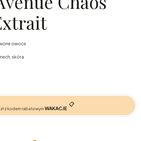
Avenue Chaos
xtrait
erwone owoce
 mech, skóra
📋
WAKACJE
 zł z kodem rabatowym
:
żnić się ceną