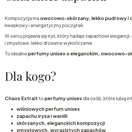
Kompozycja ma
owocowo-skórzany, lekko pudrowy i c
kwaskowy i energetyczny początek.
W sercu pojawia się irys, który nadaje zapachowi elegancji, 
i zmysłowe, lekko drzewne wykończenie.
To idealne
perfumy unisex o eleganckim, owocowo-s
Dla kogo?
Chaos Extrait
to
perfumy unisex
dla osób, które lubią 
wiśniowych perfum unisex
zapachu irysa i wanilii
skórzanych, eleganckich kompozycji
zmysłowych, wyrazistych zapachów