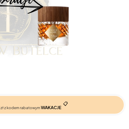
📋
WAKACJE
 zł z kodem rabatowym
: