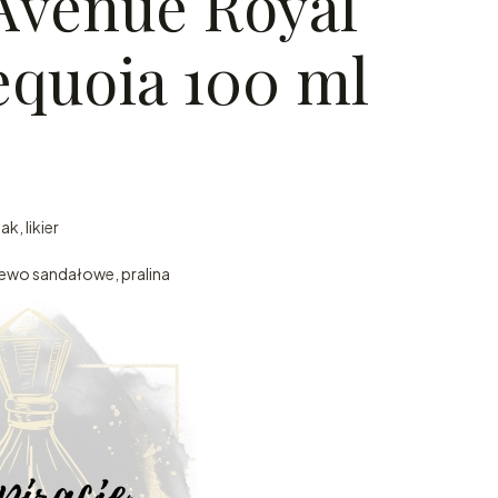
Avenue Royal
equoia 100 ml
k, likier
ewo sandałowe, pralina