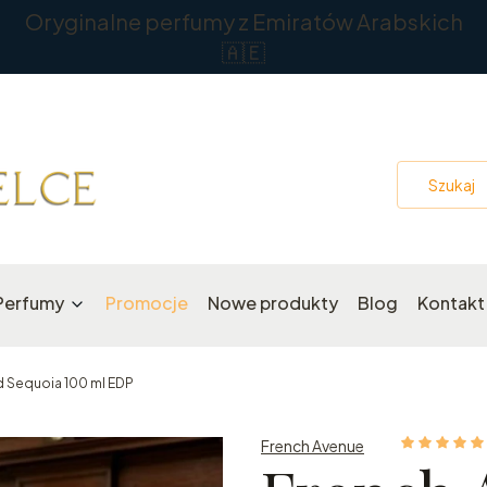
Oryginalne perfumy z Emiratów Arabskich
🇦🇪
Perfumy
Promocje
Nowe produkty
Blog
Kontakt
d Sequoia 100 ml EDP
French Avenue