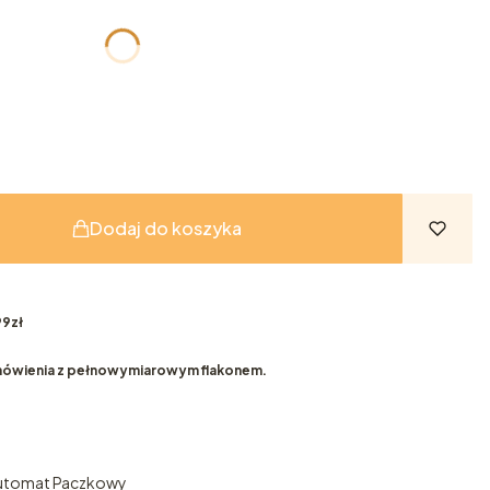
żnić się ceną
Dodaj do koszyka
9zł
ówienia z pełnowymiarowym flakonem.
Automat Paczkowy