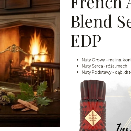
French 
Blend S
EDP
Nuty Głowy - malina, konia
Nuty Serca - róża, mech
Nuty Podstawy - dąb, drz