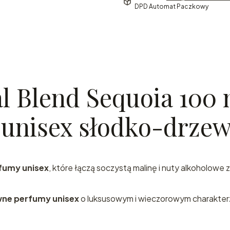
DPD Automat Paczkowy
l Blend Sequoia 100 
Zapras
 unisex słodko-drze
do świa
arabski
fumy unisex
, które łączą soczystą malinę i nuty alkoholowe 
perfum
wne perfumy unisex
o luksusowym i wieczorowym charakter
prosto 