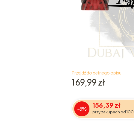
Przejdź do pełnego opisu
Cena
169,99 zł
156,39 zł
-8%
przy zakupach od 100
Wybierz wariant produktu