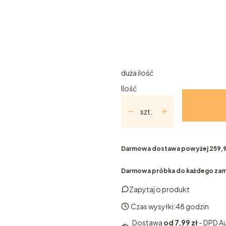
Poszczególne warianty mogą ró
*
Wariant
100ml
10ml
5ml
duża ilość
Ilość
szt.
Darmowa dostawa powyżej 259,9
Darmowa próbka do każdego zam
Zapytaj o produkt
Czas wysyłki:
48 godzin
Dostawa
od 7,99 zł
- DPD 