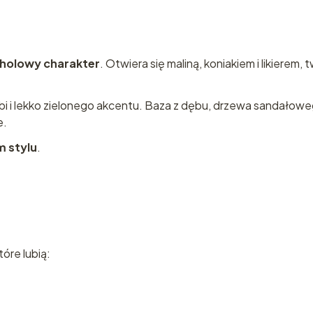
Dubaju!
Zapisz się do newslett
oholowy charakter
. Otwiera się maliną, koniakiem i likierem
kod rabatowy 12 % na
zakupy!
ębi i lekko zielonego akcentu. Baza z dębu, drzewa sandałoweg
e.
 stylu
.
Wyślij
Polityka prywat
tóre lubią: