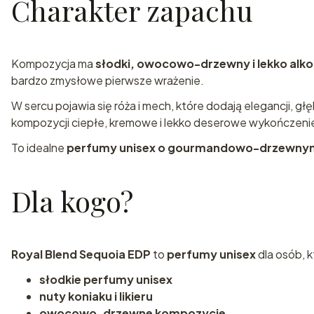
Charakter zapachu
Kompozycja ma
słodki, owocowo-drzewny i lekko alk
bardzo zmysłowe pierwsze wrażenie.
W sercu pojawia się róża i mech, które dodają elegancji, gł
kompozycji ciepłe, kremowe i lekko deserowe wykończeni
To idealne
perfumy unisex o gourmandowo-drzewnym
Dla kogo?
Royal Blend Sequoia EDP
to
perfumy unisex
dla osób, k
słodkie perfumy unisex
nuty koniaku i likieru
owocowo-drzewne kompozycje