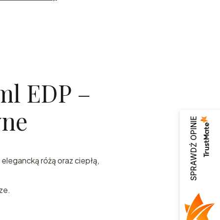
ml EDP –
zamy
wne
ta
SPRAWDŹ OPINIE
ch
z elegancką różą oraz ciepłą,
ze.
z