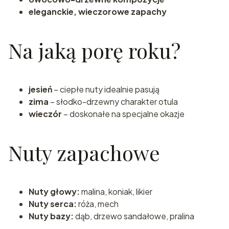
eleganckie, wieczorowe zapachy
Na jaką porę roku?
jesień
– ciepłe nuty idealnie pasują
zima
– słodko-drzewny charakter otula
wieczór
– doskonałe na specjalne okazje
Nuty zapachowe
Nuty głowy:
malina, koniak, likier
Nuty serca:
róża, mech
Nuty bazy:
dąb, drzewo sandałowe, pralina