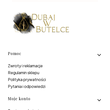
Linki w stopce
Pomoc
Zwroty i reklamacje
Regulamin sklepu
Polityka prywatności
Pytania i odpowiedzi
Moje konto