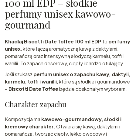
100 ml EDP – słodkie
perfumy unisex kawowo-
gourmand
Khadlaj Biscotti Date Toffee 100 ml EDP
to
perfumy
unisex
, które łączą aromatyczną kawę z daktylami,
pomarańczą oraz intensywną słodyczą karmelu, toffi i
wanilii. To zapach deserowy, ciepły i bardzo otulający.
Jeśli szukasz
perfum unisex o zapachu kawy, daktyli,
karmelu, toffi i wanilii
, które są słodkie i gourmandowe
–
Biscotti Date Toffee
będzie doskonałym wyborem.
Charakter zapachu
Kompozycja ma
kawowo-gourmandowy, słodki i
kremowy charakter
. Otwiera się kawą, daktylami i
pomarańczą, tworząc ciepły, lekko owocowy i