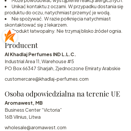
Może powodować wystąpienie reakcji alergicznych.
Unikać kontaktu z oczami. W przypadku dostania się
produktu do oczu, natychmiast przemyć je wodą.
Nie spożywać. W razie połknięcia natychmiast
skontaktować się z lekarzem.
Produkt łatwopalny. Nie trzymaj blisko źródeł ognia.
Producent
Al Khadlaj Perfumes IND L.L.C.
Industrial Area 11, Warehouse #5
PO Box 66347 Sharjah, Zjednoczone Emiraty Arabskie
customercare@khadlaj-perfumes.com
Osoba odpowiedzialna na terenie UE
Aromawest, MB
Business Center “Victoria”
16B Vilnius, Litwa
wholesale@aromawest.com