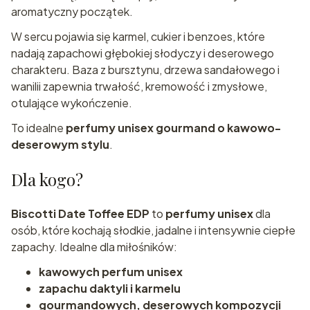
aromatyczny początek.
W sercu pojawia się karmel, cukier i benzoes, które
nadają zapachowi głębokiej słodyczy i deserowego
charakteru. Baza z bursztynu, drzewa sandałowego i
wanilii zapewnia trwałość, kremowość i zmysłowe,
otulające wykończenie.
To idealne
perfumy unisex gourmand o kawowo-
deserowym stylu
.
Dla kogo?
Biscotti Date Toffee EDP
to
perfumy unisex
dla
osób, które kochają słodkie, jadalne i intensywnie ciepłe
zapachy. Idealne dla miłośników:
kawowych perfum unisex
zapachu daktyli i karmelu
gourmandowych, deserowych kompozycji