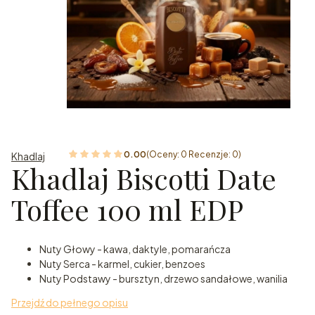
0.00
(Oceny: 0 Recenzje: 0)
Khadlaj
Khadlaj Biscotti Date
Toffee 100 ml EDP
Nuty Głowy - kawa, daktyle, pomarańcza
Nuty Serca - karmel, cukier, benzoes
Nuty Podstawy - bursztyn, drzewo sandałowe, wanilia
Przejdź do pełnego opisu