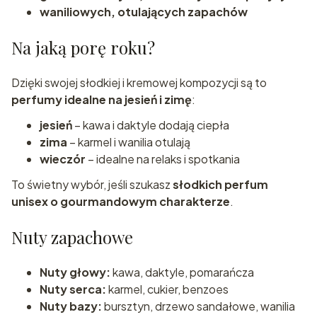
waniliowych, otulających zapachów
Na jaką porę roku?
Dzięki swojej słodkiej i kremowej kompozycji są to
perfumy idealne na jesień i zimę
:
jesień
– kawa i daktyle dodają ciepła
zima
– karmel i wanilia otulają
wieczór
– idealne na relaks i spotkania
To świetny wybór, jeśli szukasz
słodkich perfum
unisex o gourmandowym charakterze
.
Nuty zapachowe
Nuty głowy:
kawa, daktyle, pomarańcza
Nuty serca:
karmel, cukier, benzoes
Nuty bazy:
bursztyn, drzewo sandałowe, wanilia