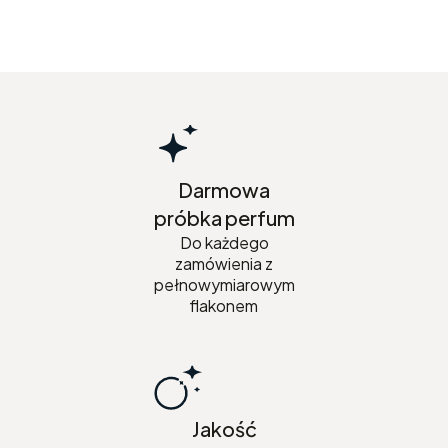
Darmowa
próbka perfum
Do każdego
zamówienia z
pełnowymiarowym
flakonem
Jakość