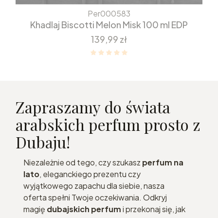
Per000583
Khadlaj Biscotti Melon Misk 100 ml EDP
Cena
139,99 zł
Zapraszamy do świata
arabskich perfum prosto z
Dubaju!
Niezależnie od tego, czy szukasz
perfum na
lato
, eleganckiego prezentu czy
wyjątkowego zapachu dla siebie, nasza
oferta spełni Twoje oczekiwania. Odkryj
magię
dubajskich perfum
i przekonaj się, jak