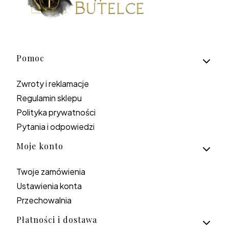
Linki w stopce
Pomoc
Zwroty i reklamacje
Regulamin sklepu
Polityka prywatności
Pytania i odpowiedzi
Moje konto
Twoje zamówienia
Ustawienia konta
Przechowalnia
Płatności i dostawa