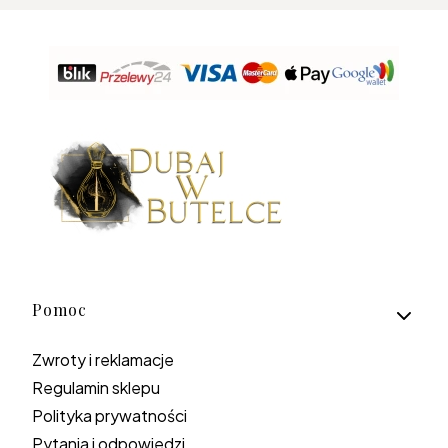
Linki w stopce
Pomoc
Zwroty i reklamacje
Regulamin sklepu
Polityka prywatności
Pytania i odpowiedzi