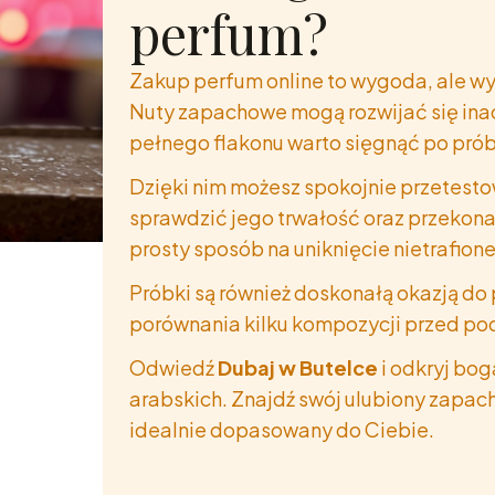
Dubaju!
perfum?
Zakup perfum online to wygoda, ale wy
Zapisz się do newslett
kod rabatowy 12 % na
Nuty zapachowe mogą rozwijać się ina
zakupy!
pełnego flakonu warto sięgnąć po prób
Dzięki nim możesz spokojnie przetest
sprawdzić jego trwałość oraz przekon
prosty sposób na uniknięcie nietrafion
Wyślij
Próbki są również doskonałą okazją do
Polityka prywat
porównania kilku kompozycji przed pod
Odwiedź
Dubaj w Butelce
i odkryj bog
arabskich. Znajdź swój ulubiony zapach
idealnie dopasowany do Ciebie.