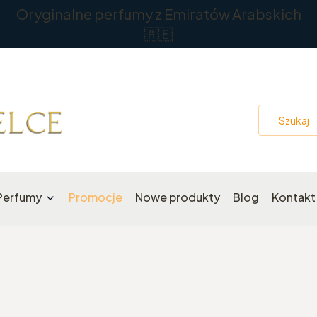
Oryginalne perfumy z Emiratów Arabskich
🇦🇪
Perfumy
Promocje
Nowe produkty
Blog
Kontakt