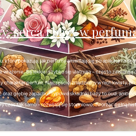
y, serca i bazy w perfum
 które pokazują, jak perfumy zmieniają się po aplikacji na skó
e wrażenie. Są lekkie i szybko się ulatniają – często zawieraj
ny charakter perfum. Najczęściej znajdziemy w nich kwiaty, prz
 oraz głębię zapachu. Typowe składniki bazy to oud, ambra, w
ły czas tak samo – rozwijają się stopniowo, tworząc pełną hi