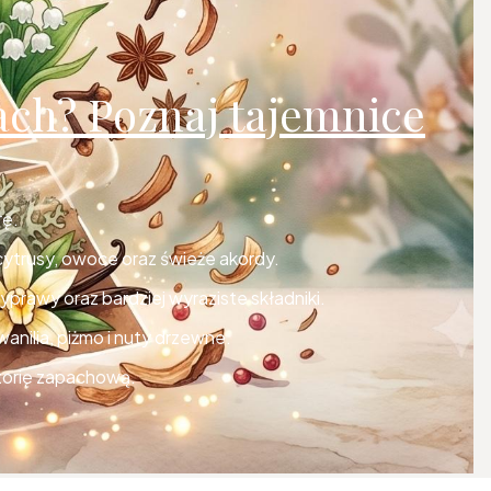
ach? Poznaj tajemnice
rę.
ą cytrusy, owoce oraz świeże akordy.
yprawy oraz bardziej wyraziste składniki.
anilia, piżmo i nuty drzewne.
storię zapachową.