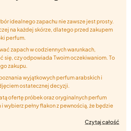
bór idealnego zapachu nie zawsze jest prosty.
era i zdobądź
 piewsze
czej na każdej skórze, dlatego przed zakupem
ki perfum.
ować zapach w codziennych warunkach,
ać się, czy odpowiada Twoim oczekiwaniom. To
ego zakupu.
 poznania wyjątkowych perfum arabskich i
ności
jęciem ostatecznej decyzji.
atą ofertę próbek oraz oryginalnych perfum
 i wybierz pełny flakon z pewnością, że będzie
Czytaj całość