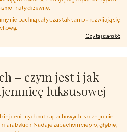
piżmo i nuty drzewne.
umy nie pachną cały czas tak samo – rozwijają się
achową.
Czytaj całość
 – czym jest i jak
ajemnicę luksusowej
dziej cenionych nut zapachowych, szczególnie
 i arabskich. Nadaje zapachom ciepło, głębię,