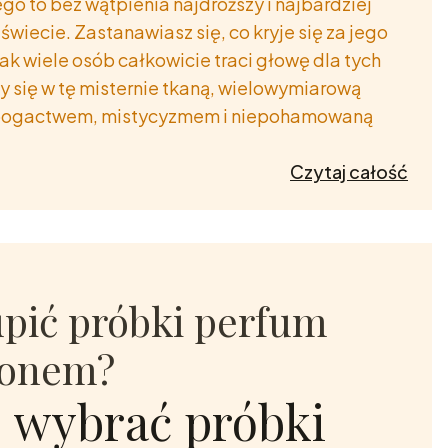
 to bez wątpienia najdroższy i najbardziej
wiecie. Zastanawiasz się, co kryje się za jego
 wiele osób całkowicie traci głowę dla tych
się w tę misternie tkaną, wielowymiarową
ie bogactwem, mistycyzmem i niepohamowaną
Czytaj całość
zamy
ta
ch
pić próbki perfum
konem?
z
 wybrać próbki