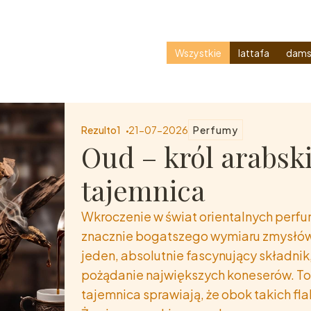
Wszystkie
lattafa
dams
Rezulto1
21-07-2026
Perfumy
Oud – król arabsk
tajemnica
Wkroczenie w świat orientalnych perfum
znacznie bogatszego wymiaru zmysłów. 
jeden, absolutnie fascynujący składnik
pożądanie największych koneserów. To 
tajemnica sprawiają, że obok takich fl