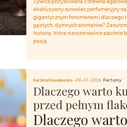
Żywica pozyskiwana z drewna agarowego
ekskluzywny surowiec perfumeryjny na ś
gigantycznym fenomenem i dlaczego tak
gęstych, dymnych aromatów? Zanurzmy 
historię, która nierozerwalnie pachn
pasją.
Zapras
do świa
Karolina Kowalewska
09-07-2026
Perfumy
arabski
Dlaczego warto ku
perfum
przed pełnym fla
prosto 
Dlaczego warto