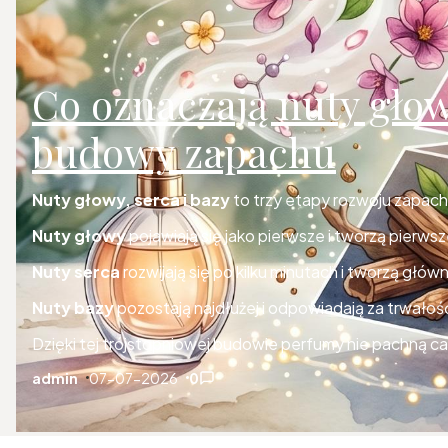
Co oznaczają nuty głow
budowy zapachu
Nuty głowy, serca i bazy
to trzy etapy rozwoju zapachu,
Nuty głowy
pojawiają się jako pierwsze i tworzą pierwsz
Nuty serca
rozwijają się po kilku minutach i tworzą głów
Nuty bazy
pozostają najdłużej i odpowiadają za trwałość
Dzięki tej trójstopniowej budowie perfumy nie pachną ca
admin
07-07-2026
0
autor:
dodano:
w kategorii