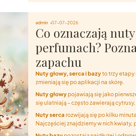
admin
07-07-2026
Co oznaczają nuty 
perfumach? Pozna
zapachu
Nuty głowy, serca i bazy
to trzy etapy
zmieniają się po aplikacji na skórę.
Nuty głowy
pojawiają się jako pierwsze
się ulatniają – często zawierają cytrus
Nuty serca
rozwijają się po kilku minu
Najczęściej znajdziemy w nich kwiaty, 
Nuty bazy
pozostają najdłużej i odpow