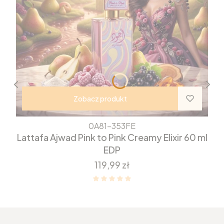
Zobacz produkt
0A81-353FE
Lattafa Ajwad Pink to Pink Creamy Elixir 60 ml
EDP
Cena
119,99 zł