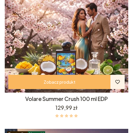
Zobacz produkt
Volare Summer Crush 100 ml EDP
Cena
129,99 zł