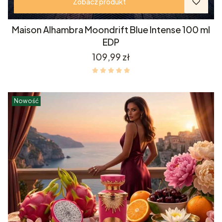
Zobacz produkt
Maison Alhambra Moondrift Blue Intense 100 ml
EDP
Cena
109,99 zł
Nowość