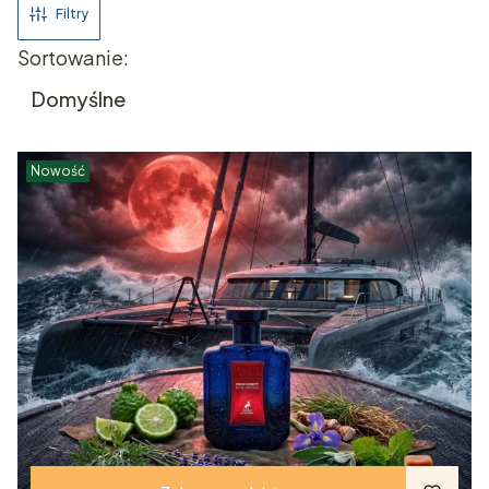
Filtry
Lista produktów
Sortowanie:
Domyślne
Nowość