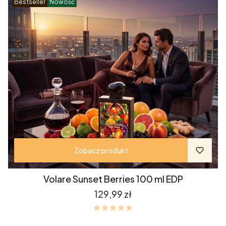
Bestseller
Nowość
Zobacz produkt
Volare Sunset Berries 100 ml EDP
Cena
129,99 zł