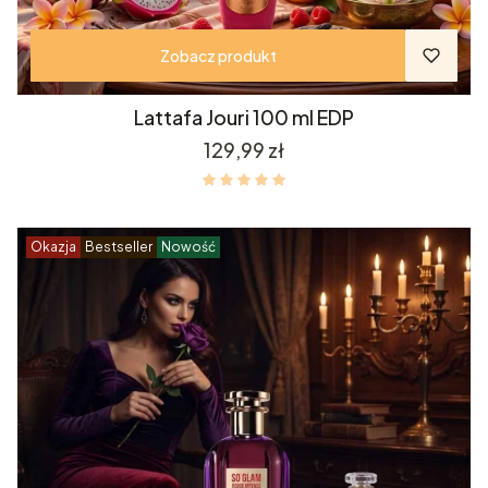
Zobacz produkt
Lattafa Jouri 100 ml EDP
Cena
129,99 zł
Okazja
Bestseller
Nowość