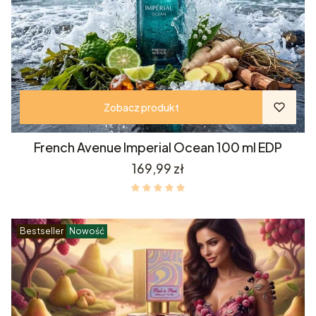
Zobacz produkt
French Avenue Imperial Ocean 100 ml EDP
Cena
169,99 zł
Bestseller
Nowość