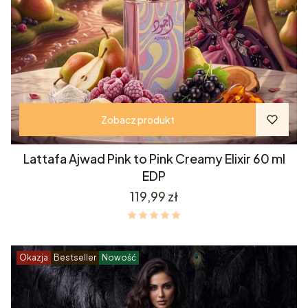
Zobacz produkt
Lattafa Ajwad Pink to Pink Creamy Elixir 60 ml
EDP
Cena
119,99 zł
Okazja
Bestseller
Nowość