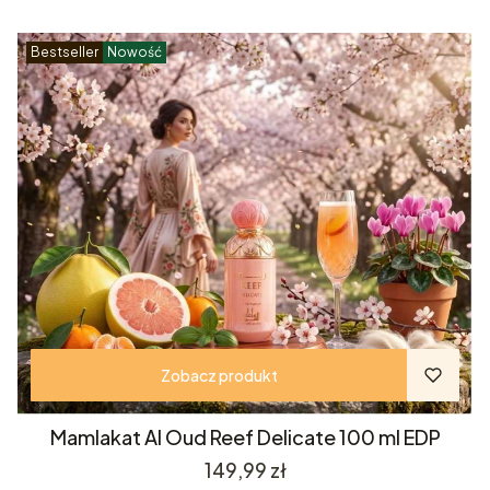
Bestseller
Nowość
Zobacz produkt
Mamlakat Al Oud Reef Delicate 100 ml EDP
Cena
149,99 zł