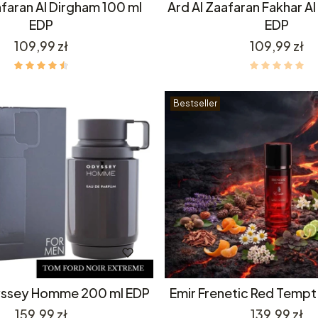
afaran Al Dirgham 100 ml
Ard Al Zaafaran Fakhar A
EDP
EDP
Cena
Cena
109,99 zł
109,99 zł
Bestseller
ssey Homme 200 ml EDP
Emir Frenetic Red Tempt
Cena
Cena
159,99 zł
139,99 zł