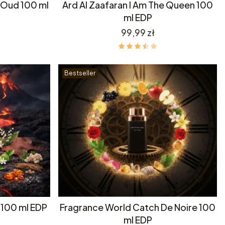
l Oud 100 ml
Ard Al Zaafaran I Am The Queen 100
ml EDP
Cena
99,99 zł
Bestseller
 100 ml EDP
Fragrance World Catch De Noire 100
ml EDP