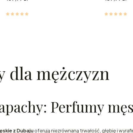
Zapras
y dla mężczyzn
do świa
arabski
apachy: Perfumy męs
perfum
prosto 
skie z Dubaju
oferują niezrównaną trwałość, głębię i wyrafi