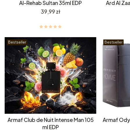
Al-Rehab Sultan 35ml EDP
Ard Al Za
Cena
39,99 zł
Bestseller
Bestseller
Armaf Club de Nuit Intense Man 105
Armaf Ody
ml EDP