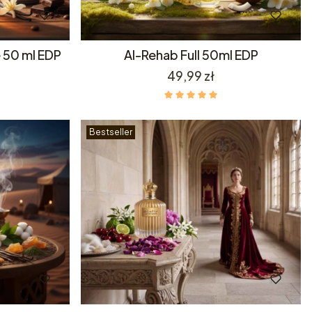
 50 ml EDP
Al-Rehab Full 50ml EDP
Cena
49,99 zł
Bestseller