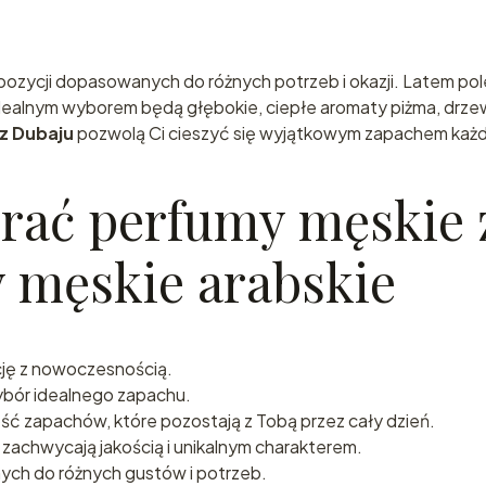
zycji dopasowanych do różnych potrzeb i okazji. Latem pol
dealnym wyborem będą głębokie, ciepłe aromaty piżma, drzewa
z Dubaju
pozwolą Ci cieszyć się wyjątkowym zapachem każd
ać perfumy męskie z 
 męskie arabskie
cję z nowoczesnością.
bór idealnego zapachu.
ść zapachów, które pozostają z Tobą przez cały dzień.
 zachwycają jakością i unikalnym charakterem.
ch do różnych gustów i potrzeb.