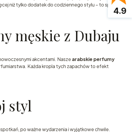
ęcej niż tylko dodatek do codziennego stylu – to sposób
4.9
era i zdobądź
hy męskie z Dubaju
 piewsze
 z nowoczesnymi akcentami. Nasze
arabskie perfumy
erfumiarstwa. Każda kropla tych zapachów to efekt
ności
 styl
h spotkań, po ważne wydarzenia i wyjątkowe chwile.