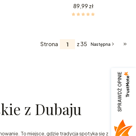
Cena
89,99 zł
Strona
z 35
Następna
Przej
zamy
ta
SPRAWDŹ OPINIE
ch
kie z Dubaju
z
nowanie. To miejsce, gdzie tradycja spotyka się z