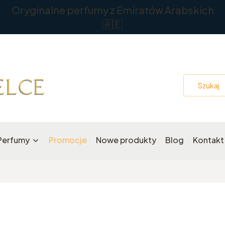
Oryginalne perfumy z Emiratów Arabskich
🇦🇪
Perfumy
Promocje
Nowe produkty
Blog
Kontakt