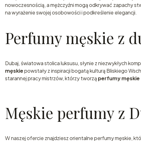
nowoczesnością, a mężczyźni mogą odkrywać zapachy stwo
na wyrażenie swojej osobowości i podkreślenie elegancji.
Perfumy męskie z d
Dubaj, światowa stolica luksusu, słynie z niezwykłych k
męskie
powstały z inspiracji bogatą kulturą Bliskiego W
starannej pracy mistrzów, którzy tworzą
perfumy męskie 
Męskie perfumy z Du
W naszej ofercie znajdziesz orientalne perfumy męskie, k