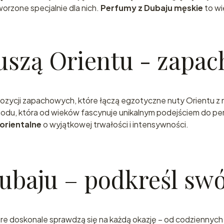
Dubaju!
rzone specjalnie dla nich.
Perfumy z Dubaju męskie
to wi
Zapisz się do newslett
uszą Orientu - zapac
kod rabatowy 12 % na
zakupy!
ompozycji zapachowych, które łączą egzotyczne nuty Orientu
schodu, która od wieków fascynuje unikalnym podejściem do p
Wyślij
orientalne
o wyjątkowej trwałości i intensywności.
Polityka prywat
baju – podkreśl swój
tóre doskonale sprawdzą się na każdą okazję – od codziennyc