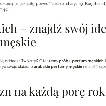
dkreślają męską siłę, pewność siebie i charyzmę. Bogate nu
mięci.
ch – znajdź swój id
 męskie
piej oddadzą Twój styl? Oferujemy
próbki perfum męskich
,
ryć swoje ulubione
arabskie perfumy męskie
i znaleźć zap
zn na każdą porę rok