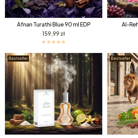
Afnan Turathi Blue 90 ml EDP
Al-Re
Cena
159,99 zł
Bestseller
Bestseller