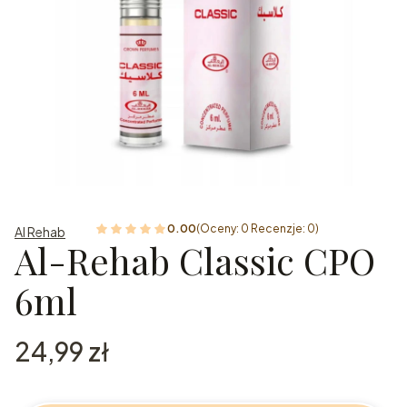
0.00
(Oceny: 0 Recenzje: 0)
Al Rehab
Al-Rehab Classic CPO
6ml
Cena
24,99 zł