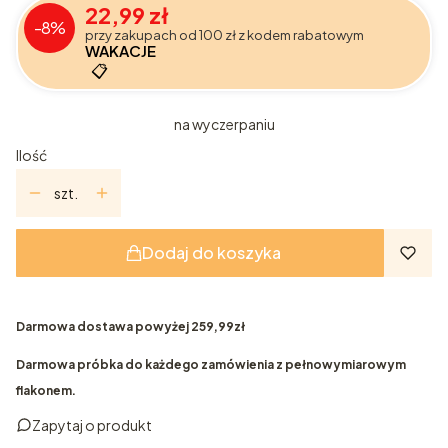
22,99 zł
-8%
przy zakupach od 100 zł z kodem rabatowym
WAKACJE
📋
na wyczerpaniu
Ilość
szt.
Dodaj do koszyka
Darmowa dostawa powyżej 259,99zł
Darmowa próbka do każdego zamówienia z pełnowymiarowym
flakonem.
Zapytaj o produkt