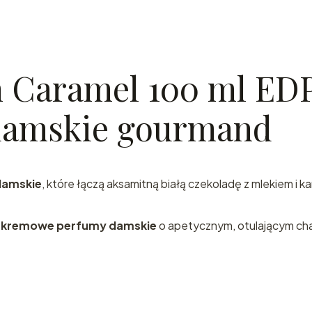
n Caramel 100 ml ED
damskie gourmand
Zapras
do świa
damskie
, które łączą aksamitną białą czekoladę z mlekiem i k
arabski
e, kremowe perfumy damskie
o apetycznym, otulającym cha
perfum
prosto 