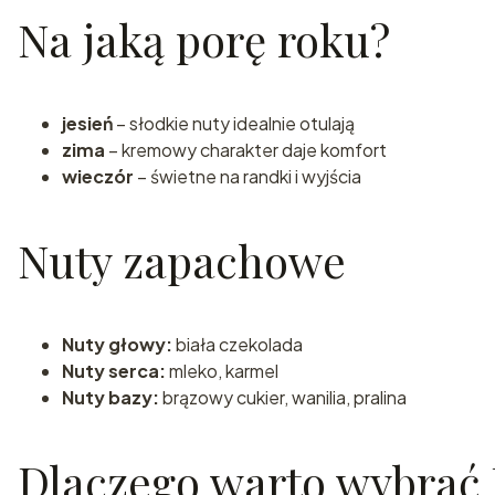
Na jaką porę roku?
jesień
– słodkie nuty idealnie otulają
zima
– kremowy charakter daje komfort
wieczór
– świetne na randki i wyjścia
Nuty zapachowe
Nuty głowy:
biała czekolada
Nuty serca:
mleko, karmel
Nuty bazy:
brązowy cukier, wanilia, pralina
Dlaczego warto wybrać