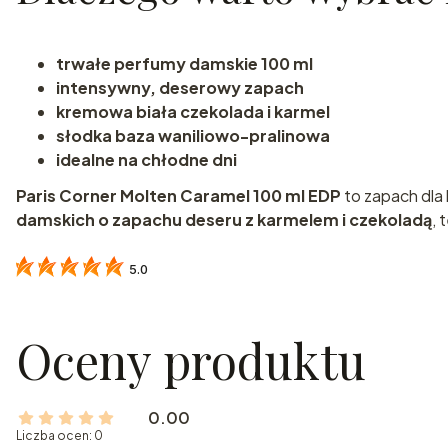
trwałe perfumy damskie 100 ml
intensywny, deserowy zapach
kremowa biała czekolada i karmel
słodka baza waniliowo-pralinowa
idealne na chłodne dni
Paris Corner Molten Caramel 100 ml EDP
to zapach dla 
damskich o zapachu deseru z karmelem i czekoladą
,
5.0
Oceny produktu
0.00
Liczba ocen: 0