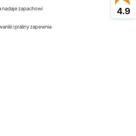
óra nadaje zapachowi
4.9
era i zdobądź
nilii i praliny zapewnia
 piewsze
ności