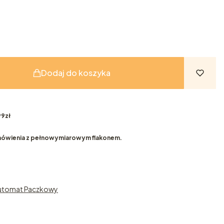
Dodaj do koszyka
9zł
ówienia z pełnowymiarowym flakonem.
Automat Paczkowy