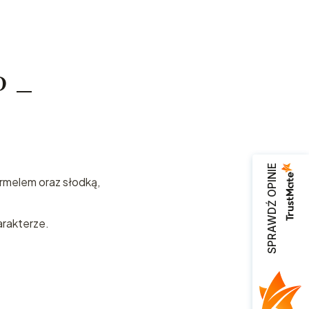
P –
zamy
ta
SPRAWDŹ OPINIE
armelem oraz słodką,
ch
rakterze.
z