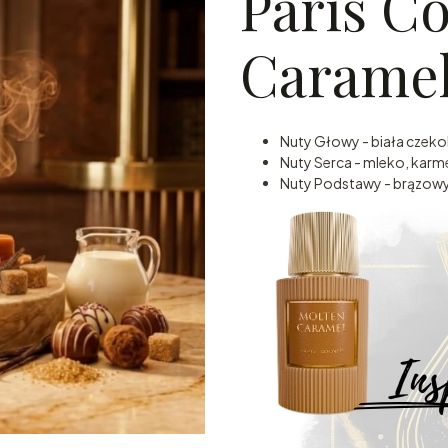
Paris C
Caramel
Nuty Głowy - biała czeko
Nuty Serca - mleko, karm
Nuty Podstawy - brązowy c