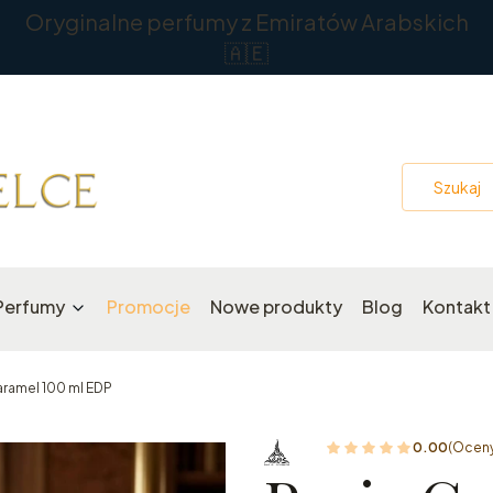
Oryginalne perfumy z Emiratów Arabskich
🇦🇪
Perfumy
Promocje
Nowe produkty
Blog
Kontakt
aramel 100 ml EDP
0.00
(Oceny