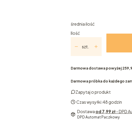
100ml
10ml
5ml
średnia ilość
Ilość
szt.
Darmowa dostawa powyżej 259,9
Darmowa próbka do każdego zam
Zapytaj o produkt
Czas wysyłki:
48 godzin
Dostawa
od 7,99 zł
- DPD 
DPD Automat Paczkowy