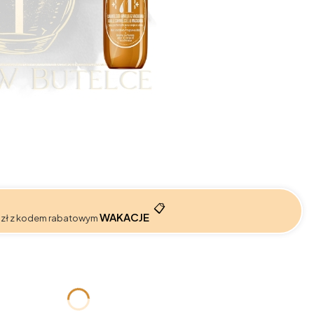
📋
WAKACJE
 zł z kodem rabatowym
:
żnić się ceną