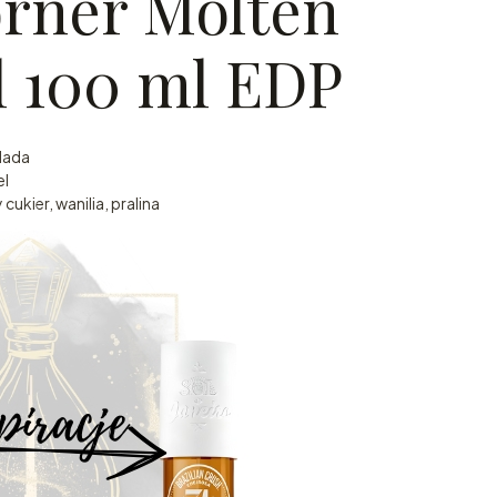
orner Molten
 100 ml EDP
lada
el
ukier, wanilia, pralina