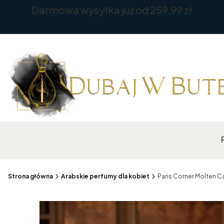
Darmowa wysyłka już od 259,99 zł
Strona główna
Arabskie perfumy dla kobiet
Paris Corner Molten C