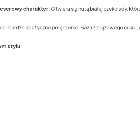
Dubaju!
deserowy charakter
. Otwiera się nutą białej czekolady, kt
Zapisz się do newslett
ące i bardzo apetyczne połączenie. Baza z brązowego cukru, wa
kod rabatowy 12 % na
zakupy!
m stylu
.
Wyślij
Polityka prywat
: